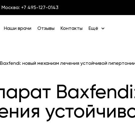
Москва: +7 495-127-0143
Наши врачи
Отзывы
Контакты
Ещё
axfendi: новый механизм лечения устойчивой гипертони
арат Baxfendi
ения устойчив