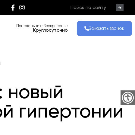
Понедельник-Воскресенье
Заказать звонок
Круглосуточно
и
: новый
ой гипертонии