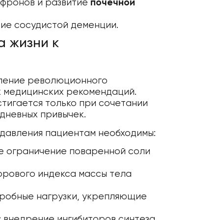
ефронов и развитие
почечной
тие сосудистой деменции.
а жизни к
вление революционного
х медицинских рекомендаций.
тигается только при сочетании
дневных привычек.
 давления пациентам необходимы:
е ограничение поваренной соли
рового индекса массы тела
робные нагрузки, укрепляющие
:
внедрение ингибиторов синтеза