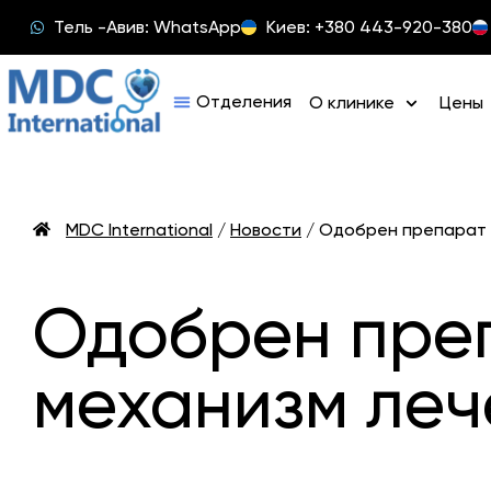
Тель -Авив: WhatsApp
Киев: +380 443-920-380
О клинике
Цены
MDC International
/
Новости
/
Одобрен препарат B
Одобрен преп
механизм леч