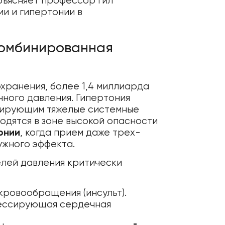
бъясняет профессор Гил
и и гипертонии в
комбинированная
хранения, более 1,4 миллиарда
ного давления. Гипертония
цирующим тяжелые системные
одятся в зоне высокой опасности
онии
, когда прием даже трех-
ужного эффекта.
елей давления критически
кровообращения (инсульт).
рессирующая сердечная