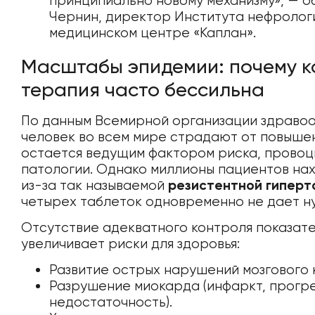
принципиально новому механизму», — о
Чернин, директор Института нефрологи
медицинском центре «Каплан».
Масштабы эпидемии: почему 
терапия часто бессильна
По данным Всемирной организации здравоо
человек во всем мире страдают от повышен
остается ведущим фактором риска, прово
патологии. Однако миллионы пациентов нах
из-за так называемой
резистентной гиперт
четырех таблеток одновременно не дает н
Отсутствие адекватного контроля показат
увеличивает риски для здоровья:
Развитие острых нарушений мозгового 
Разрушение миокарда (инфаркт, прог
недостаточность).