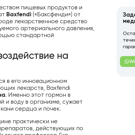
чеством пищевых продуктов и
ат
Baxfendi
(«Баксфенди») от
Зад
мед
 роде лекарственное средство
уемого артериального давления,
Оста
мощью стандартной
тече
гара
воздействие на
W
ся в его инновационном
ющих лекарств, Baxfendi
на
. Именно этот гормон в
 и воду в организме, сужает
кани сердца и почек.
цине практически не
 препаратов, действующих по