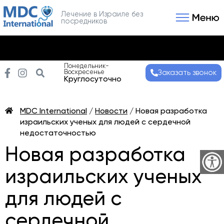
Лечение в Израиле без
посредников
Связаться с нами
Получить консультаци
Понедельник-
Воскресенье
Заказать звонок
Круглосуточно
MDC International
/
Новости
/
Новая разработка
израильских ученых для людей с сердечной
недостаточностью
Новая разработка
израильских ученых
для людей с
сердечной