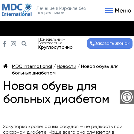
Лечение в Израиле без
посредников
Связаться с нами
Получить консультаци
Понедельник-
Воскресенье
Заказать звонок
Круглосуточно
MDC International
/
Новости
/
Новая обувь для
больных диабетом
Новая обувь для
больных диабетом
Закупорка кровеносных сосудов — не редкость при
сахарном диабете. Чаще всего она случается в