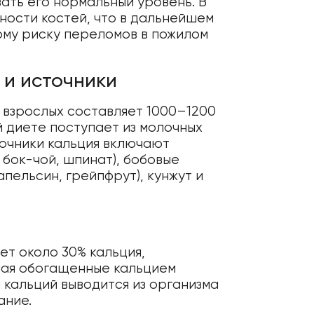
вать его нормальный уровень. В
ности костей, что в дальнейшем
ому риску переломов в пожилом
 и источники
 взрослых составляет 1000–1200
ой диете поступает из молочных
сточники кальция включают
 бок-чой, шпинат), бобовые
(апельсин, грейпфрут), кунжут и
ет около 30% кальция,
чая обогащенные кальцием
 кальций выводится из организма
ание.