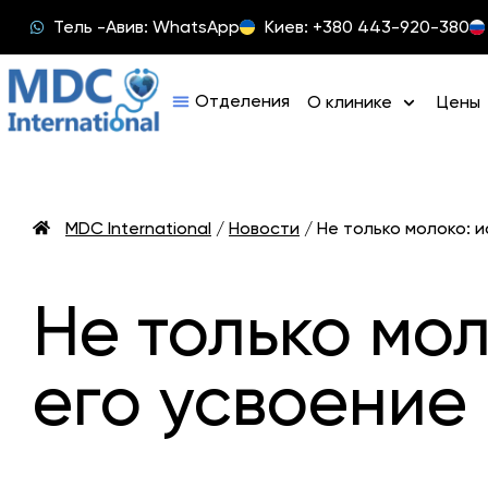
Тель -Авив: WhatsApp
Киев: +380 443-920-380
О клинике
Цены
MDC International
/
Новости
/
Не только молоко: и
Не только мол
его усвоение