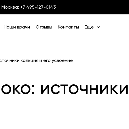
Москва: +7 495-127-0143
Наши врачи
Отзывы
Контакты
Ещё
сточники кальция и его усвоение
око: источники