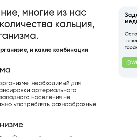
ние, многие из нас
Зад
мед
количества кальция,
ганизма.
Оста
тече
гара
организме, и какие комбинации
W
зма
организме, необходимый для
лансировки артериального
 западного населения не
важно употреблять разнообразные
анизме