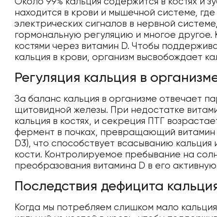
Около 99% кальция содержится в костях и з
находится в крови и мышечной системе, где
электрических сигналов в нервной системе
гормональную регуляцию и многое другое. 
костями через витамин D. Чтобы поддержи
кальция в крови, организм высвобождает кал
Регуляция кальция в организм
За баланс кальция в организме отвечает па
щитовидной железы. При недостатке витам
кальция в костях, и секреция ПТГ возраста
фермент в почках, превращающий витамин 
D3), что способствует всасыванию кальция
кости. Контролируемое пребывание на сол
преобразования витамина D в его активную
Последствия дефицита кальци
Когда мы потребляем слишком мало кальция