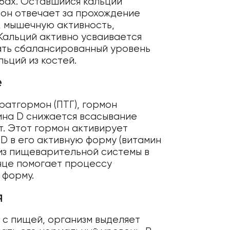
убах. Оставшийся кальций
 он отвечает за прохождение
, мышечную активность,
Кальций активно усваивается
вать сбалансированный уровень
ьций из костей.
е
ратгормон (ПТГ), гормон
ина D снижается всасывание
ет. Этот гормон активирует
D в его активную форму (витамин
 из пищеварительной системы в
нце помогает процессу
 форму.
я
 с пищей, организм выделяет