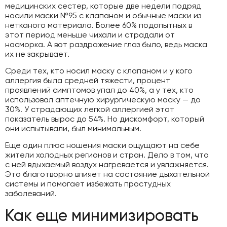
медицинских сестер, которые две недели подряд
носили маски №95 с клапаном и обычные маски из
нетканого материала. Более 60% подопытных в
этот период меньше чихали и страдали от
насморка. А вот раздражение глаз было, ведь маска
их не закрывает.
Среди тех, кто носил маску с клапаном и у кого
аллергия была средней тяжести, процент
проявлений симптомов упал до 40%, а у тех, кто
использовал аптечную хирургическую маску — до
30%. У страдающих легкой аллергией этот
показатель вырос до 54%. Но дискомфорт, который
они испытывали, был минимальным.
Еще один плюс ношения маски ощущают на себе
жители холодных регионов и стран. Дело в том, что
с ней вдыхаемый воздух нагревается и увлажняется.
Это благотворно влияет на состояние дыхательной
системы и помогает избежать простудных
заболеваний.
Как еще минимизировать