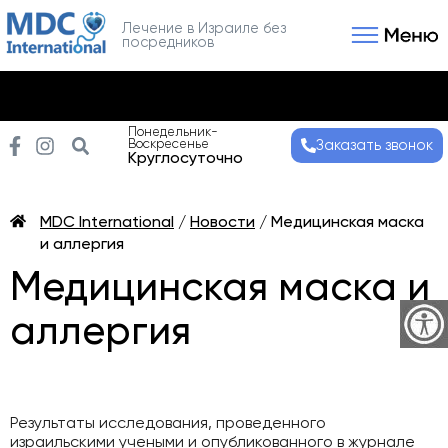
Лечение в Израиле без
посредников
Связаться с нами
Получить консультаци
Понедельник-
Воскресенье
Заказать звонок
Круглосуточно
MDC International
/
Новости
/
Медицинская маска
и аллергия
Медицинская маска и
аллергия
Результаты исследования, проведенного
израильскими учеными и опубликованного в журнале