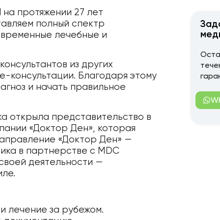
 на протяжении 27 лет
тавляем полный спектр
Зад
мед
овременные лечебные и
Оста
консультантов из других
тече
e-консультации. Благодаря этому
гара
агноз и начать правильное
W
ка открыла представительство в
пании «Доктор Ден», которая
направление «Доктор Ден» —
ника в партнерстве с MDC
 своей деятельности —
ле.
и лечение за рубежом.