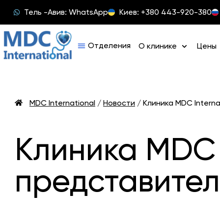
Тель -Авив: WhatsApp
Киев: +380 443-920-380
О клинике
Цены
MDC International
/
Новости
/
Клиника MDC Intern
Клиника MDC 
представител