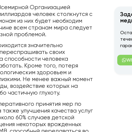
 Всемирной Организацией
миллиардов человек столкнутся с
Зад
мед
ионам из них будет необходим
ичине всем странам мира следует
Оста
езной проблемой.
тече
риходится значительно
гара
о переспрашивать своих
на способности человека
W
ботать. Кроме того, потеря
хологическим здоровьем и
лизкими. Не менее важный момент
ы, воздействие которых на
о частичную глухоту.
перативного принятия мер по
 также улучшения качества услуг
около 60% случаев детской
ащения некоторых врожденных
ЦМВ, способный передаваться во