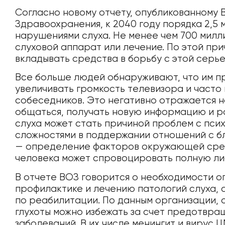
Согласно новому отчету, опубликованному
Здравоохранения, к 2040 году порядка 2,5 
нарушениями слуха. Не менее чем 700 милл
слуховой аппарат или лечение. По этой пр
вкладывать средства в борьбу с этой серь
Все больше людей обнаруживают, что им п
увеличивать громкость телевизора и част
собеседников. Это негативно отражается 
общаться, получать новую информацию и ра
слуха может стать причиной проблем с пси
сложностями в поддержании отношений с б
— определение факторов окружающей сред
человека может спровоцировать полную либ
В отчете ВОЗ говорится о необходимости о
профилактике и лечению патологий слуха, а
по реабилитации. По данным организации, 
глухоты можно избежать за счет предотвр
заболеваний. В их числе менингит и вирус 