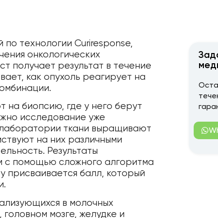
 по технологии Curiresponse,
чения онкологических
Зад
мед
ст получает результат в течение
ывает, как опухоль реагирует на
Оста
комбинации.
тече
на биопсию, где у него берут
гара
ожно исследование уже
В лаборатории ткани выращивают
W
йствуют на них различными
ельность. Результаты
 с помощью сложного алгоритма
у присваивается балл, который
и.
кализующихся в молочных
 головном мозге, желудке и