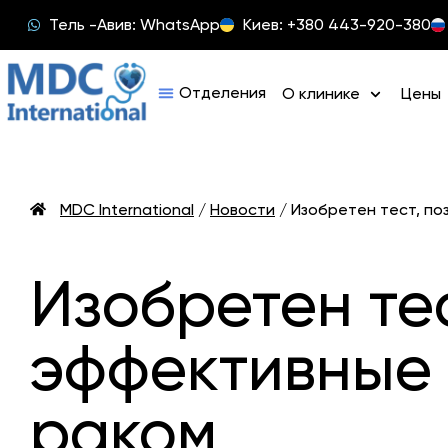
Тель -Авив: WhatsApp
Киев: +380 443-920-380
О клинике
Цены
MDC International
/
Новости
/
Изобретен тест, п
Изобретен те
эффективные 
раком