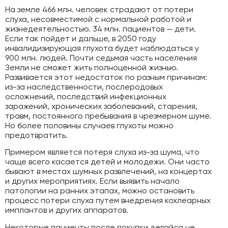
На земле 466 млн. человек страдают от потери
слуха, несовместимой с нормальной работой и
жизнедеятельностью. 34 млн. пациентов — дети.
Если так пойдет и дальше, в 2050 году
инвалидизирующая глухота будет наблюдаться у
900 млн. людей. Почти седьмая часть населения
Земли не сможет жить полноценной жизнью.
Развивается этот недостаток по разным причинам:
из-за наследственности, послеродовых
осложнений, последствий инфекционных
заражений, хронических заболеваний, старения,
травм, постоянного пребывания в чрезмерном шуме.
Но более половины случаев глухоты можно
предотвратить.
Примером является потеря слуха из-за шума, что
чаще всего касается детей и молодежи. Они часто
бывают в местах шумных развлечений, на концертах
и других мероприятиях. Если выявить начало
патологии на ранних этапах, можно остановить
процесс потери слуха путем внедрения кохлеарных
имплантов и других аппаратов.
Некоторые пациенты после покупки девайса не