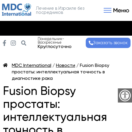
Лечение в Израиле без
посредников
Связаться с нами
Получить консультаци
Понедельник-
Воскресенье
Заказать звонок
Круглосуточно
MDC International
/
Новости
/
Fusion Biopsy
простаты: интеллектуальная точность в
диагностике рака
Fusion Biopsy
простаты:
интеллектуальная
точность в