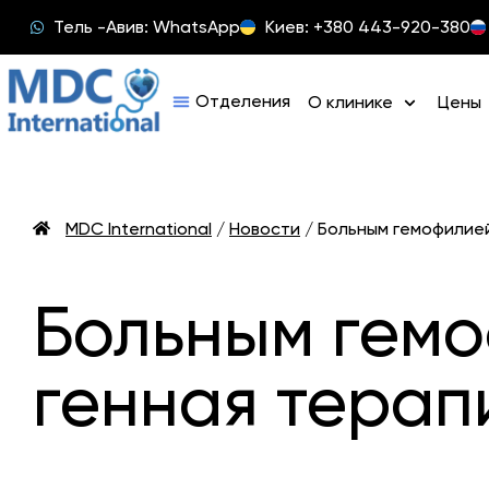
Тель -Авив: WhatsApp
Киев: +380 443-920-380
О клинике
Цены
MDC International
/
Новости
/
Больным гемофилией
Больным гемо
генная терап