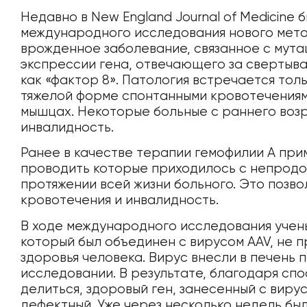
Недавно в New England Journal of Medicine
международного исследования нового мето
врожденное заболевание, связанное с мут
экспрессии гена, отвечающего за свертыва
как «фактор 8». Патология встречается толь
тяжелой форме спонтанными кровотечениями
мышцах. Некоторые больные с раннего во
инвалидность.
Ранее в качестве терапии гемофилии А при
проводить которые приходилось с непрод
протяжении всей жизни больного. Это позв
кровотечения и инвалидность.
В ходе международного исследования учен
который был объединен с вирусом AAV, не 
здоровья человека. Вирус внесли в печень 
исследовании. В результате, благодаря сп
делиться, здоровый ген, занесенный с виру
дефектный. Уже через несколько недель бы