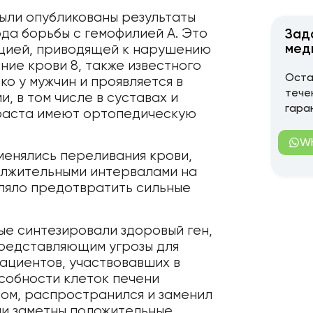
 были опубликованы результаты
да борьбы с гемофилией А. Это
Зад
мед
ацией, приводящей к нарушению
ние крови 8, также известного
Оста
ко у мужчин и проявляется в
тече
, в том числе в суставах и
гара
зраста имеют ортопедическую
W
менялись переливания крови,
олжительными интервалами на
оляло предотвратить сильные
ые синтезировали здоровый ген,
представляющим угрозы для
пациентов, участвовавших в
особности клеток печени
сом, распространился и заменил
ли заметны положительные