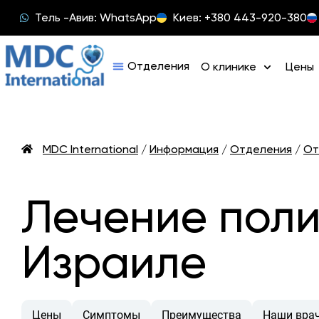
Тель -Авив: WhatsApp
Киев: +380 443-920-380
О клинике
Цены
MDC International
/
Информация
/
Отделения
/
От
Лечение поли
Израиле
Цены
Симптомы
Преимущества
Наши вра