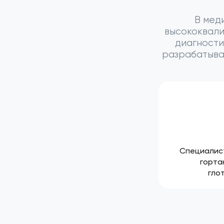
В мед
высококвал
диагности
разрабатыва
Специалист
горта
гло