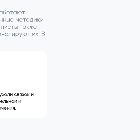
работают
нные методики
алисты также
нслируют их. В
холи связок и
ельной и
ечения.