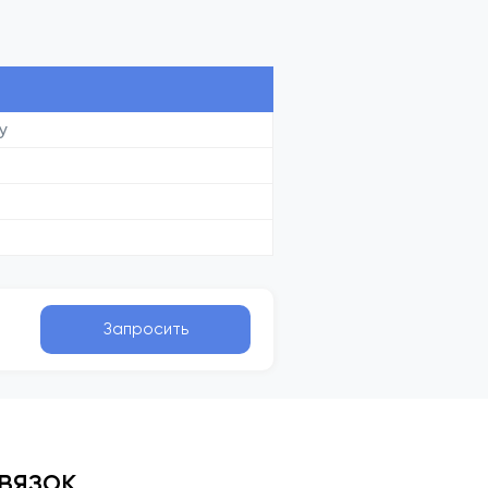
у
Запросить
вязок