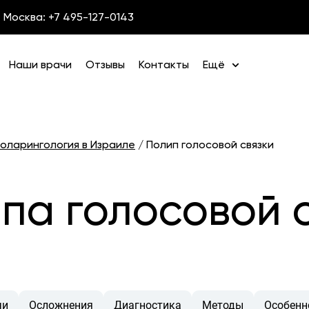
Москва: +7 495-127-0143
Наши врачи
Отзывы
Контакты
Ещё
оларингология в Израиле
/
Полип голосовой связки
па голосовой с
чи
Осложнения
Диагностика
Методы
Особенн