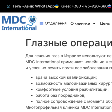
Тель -Авив: WhatsApp
Киев: +380 443-920-380
О клинике
Цены
Глазные операц
Для лечения глаз в Израиле используют п
MDC International применяют новейшие ме
и успешно лечить почти все заболевания 
врачи высокой квалификации;
возможность малоинвазивных хирург
комфортные условия реабилитации;
работа без посредников;
полное сопровождение с момента об
Многопрофильная клиника MDC Internation