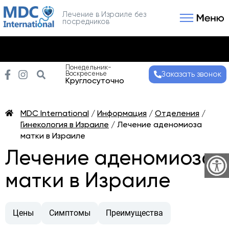
Лечение в Израиле без
посредников
Связаться с нами
Получить консультаци
Понедельник-
Воскресенье
Заказать звонок
Круглосуточно
MDC International
/
Информация
/
Отделения
/
Гинекология в Израиле
/
Лечение аденомиоза
матки в Израиле
Лечение аденомиоза
матки в Израиле
Цены
Симптомы
Преимущества