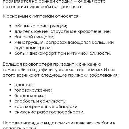
проявляется на ранней стадии — очень часто
патология никак себя не проявляет.
К основным симптомам относятся:
обильные менструации;
длительное менструальное кровотечение;
болевой синдром;
менструация, сопровождающаяся большими
сгустками крови;
боль и дискомфорт при интимной близости.
Большая кровопотеря приводит к снижению
гемоглобина и дефициту железа в организме. Из-за
этого возникают следующие признаки заболевания:
одышка;
головокружение;
бледная кожа;
слабость и сонливость;
кратковременные обмороки;
снижение работоспособности.
Нередко наряду с выделениями появляются боли в
области матки.