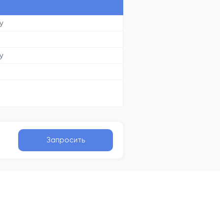
у
у
Запросить