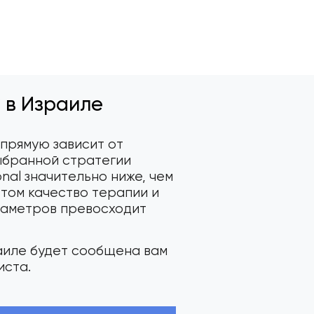
 в Израиле
апрямую зависит от
ыбранной стратегии
onal значительно ниже, чем
этом качество терапии и
араметров превосходит
раиле будет сообщена вам
иста.