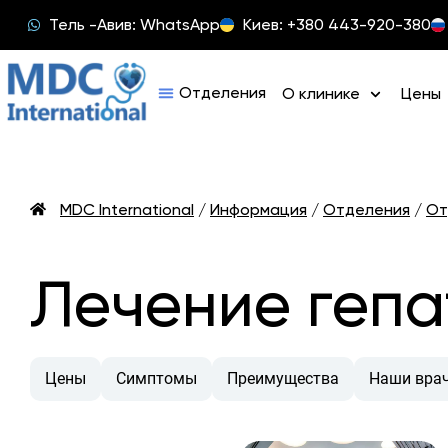
Тель -Авив: WhatsApp
Киев: +380 443-920-380
О клинике
Цены
MDC International
/
Информация
/
Отделения
/
От
Лечение гепа
Цены
Симптомы
Преимущества
Наши вра