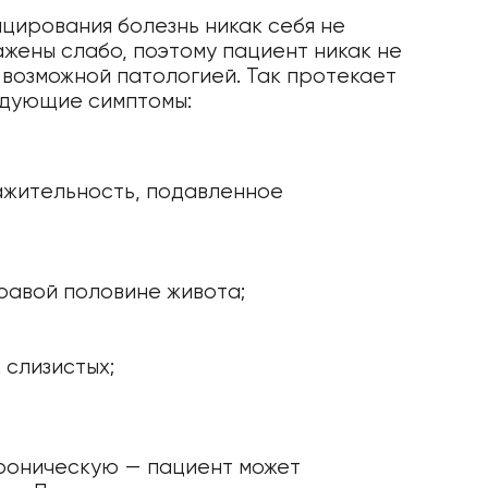
ицирования болезнь никак себя не
ажены слабо, поэтому пациент никак не
 возможной патологией. Так протекает
едующие симптомы:
ажительность, подавленное
правой половине живота;
 слизистых;
роническую — пациент может