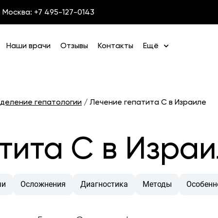
Москва: +7 495-127-0143
Наши врачи
Отзывы
Контакты
Ещё
деление гепатологии
/
Лечение гепатита C в Израиле
тита С в Изра
чи
Осложнения
Диагностика
Методы
Особенн