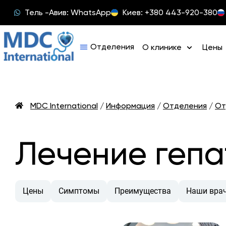
Тель -Авив: WhatsApp
Киев: +380 443-920-380
О клинике
Цены
MDC International
/
Информация
/
Отделения
/
От
Лечение гепа
Цены
Симптомы
Преимущества
Наши вра