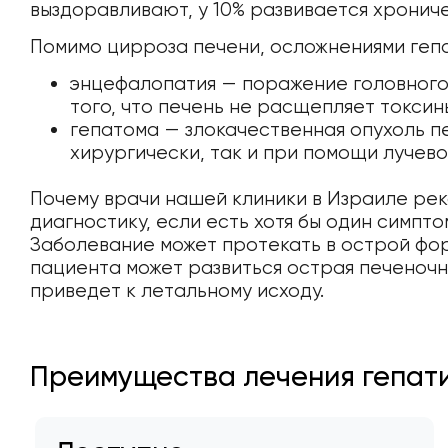
выздоравливают, у 10% развивается хронич
Помимо цирроза печени, осложнениями гепа
энцефалопатия — поражение головного 
того, что печень не расщепляет токси
гепатома — злокачественная опухоль пе
хирургически, так и при помощи лучево
Почему врачи нашей клиники в Израиле р
диагностику, если есть хотя бы один симпто
Заболевание может протекать в острой форм
пациента может развиться острая печеночна
приведет к летальному исходу.
Преимущества лечения гепатит