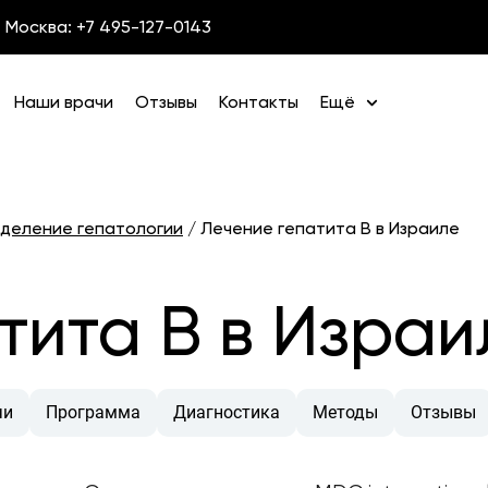
Москва: +7 495-127-0143
Наши врачи
Отзывы
Контакты
Ещё
деление гепатологии
/
Лечение гепатита B в Израиле
тита B в Израи
чи
Программа
Диагностика
Методы
Отзывы