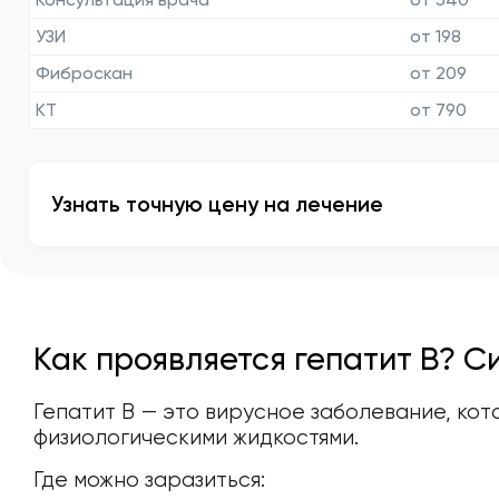
УЗИ
от 198
Фиброскан
от 209
КТ
от 790
Узнать точную цену на лечение
Как проявляется гепатит B? С
Гепатит В — это вирусное заболевание, ко
физиологическими жидкостями.
Где можно заразиться: