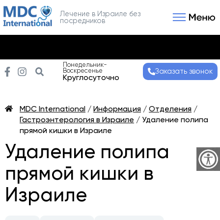
Лечение в Израиле без
посредников
Связаться с нами
Получить консультаци
Понедельник-
Воскресенье
Заказать звонок
Круглосуточно
MDC International
/
Информация
/
Отделения
/
Гастроэнтерология в Израиле
/
Удаление полипа
прямой кишки в Израиле
Удаление полипа
прямой кишки в
Израиле