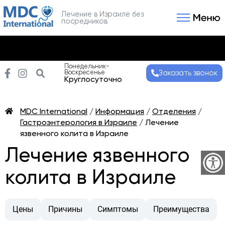
Лечение в Израиле без
посредников
Связаться с нами
Получить консультаци
Понедельник-
Воскресенье
Заказать звонок
Круглосуточно
MDC International
/
Информация
/
Отделения
/
Гастроэнтерология в Израиле
/
Лечение
язвенного колита в Израиле
Лечение язвенного
колита в Израиле
Цены
Причины
Симптомы
Преимущества