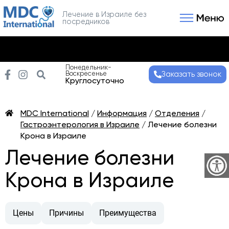
Лечение в Израиле без
посредников
Связаться с нами
Получить консультаци
Понедельник-
Воскресенье
Заказать звонок
Круглосуточно
MDC International
/
Информация
/
Отделения
/
Гастроэнтерология в Израиле
/
Лечение болезни
Крона в Израиле
Лечение болезни
Крона в Израиле
Цены
Причины
Преимущества