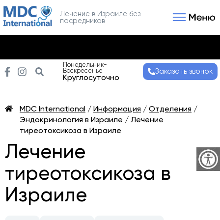
Лечение в Израиле без
посредников
Связаться с нами
Получить консультаци
Понедельник-
Воскресенье
Заказать звонок
Круглосуточно
MDC International
/
Информация
/
Отделения
/
Эндокринология в Израиле
/
Лечение
тиреотоксикоза в Израиле
Лечение
тиреотоксикоза в
Израиле