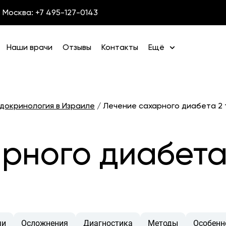
Москва: +7 495-127-0143
Наши врачи
Отзывы
Контакты
Ещё
докринология в Израиле
/
Лечение сахарного диабета 2 
рного диабета 
чи
Осложнения
Диагностика
Методы
Особенн