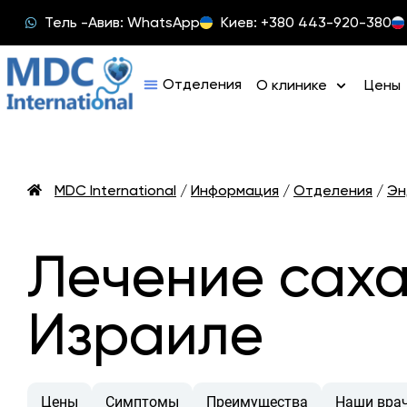
Тель -Авив: WhatsApp
Киев: +380 443-920-380
О клинике
Цены
MDC International
/
Информация
/
Отделения
/
Эн
Лечение саха
Израиле
Цены
Симптомы
Преимущества
Наши вра