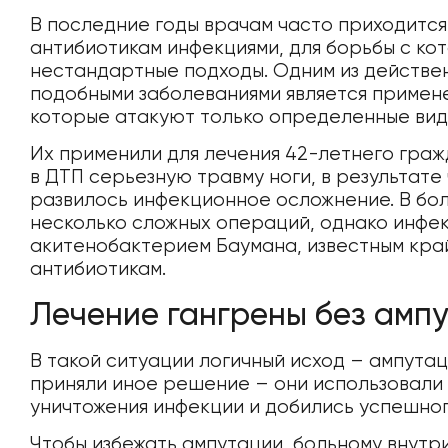
В последние годы врачам часто приходится
антибиотикам инфекциями, для борьбы с ко
нестандартные подходы. Одним из действе
подобными заболеваниями является примен
которые атакуют только определенные вид
Их применили для лечения 42-летнего граж
в ДТП серьезную травму ноги, в результате
развилось инфекционное осложнение. В б
несколько сложных операций, однако инфек
акитенобактерием Баумана, известным кра
антибиотикам.
Лечение гангрены без амп
В такой ситуации логичный исход – ампута
приняли иное решение – они использовали
уничтожения инфекции и добились успешног
Чтобы избежать ампутации, больному внутр