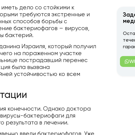
 иметь дело со стойкими к
торыми требуются экстренные и
Зад
мед
нных способов борьбы с
ение бактериофагов – вирусов,
Оста
ы бактерий.
тече
данина Израиля, который получил
гара
 чего на пораженном участке
ольнице пострадавший перенес
W
ция была вызвана
йней устойчивостью ко всем
утации
ция конечности. Однако доктора
 вирусы-бактериофаги для
о результата в лечении.
ивенно ввели бактериофагов. Уже