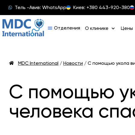
Тель -Авив: WhatsApp
Киев: +380 443-920-380
О клинике
Цены
MDC International
/
Новости
/
С помощью укола ви
С помощью ук
человека спа