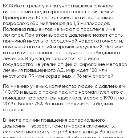
ВОЗ бьет тревогу из-за участившихся случаев
гипертонии среди взрослого населения земли.
Примерно за 30 лет количество гипертоников
возросло с 650 миллионов до 1,3 миллиардов.
Половина пациентов не знают о проблеме и не
лечатся. При этом высокое давление может стать
причиной инсульта, сердечной недостаточности,
почечных патологий и прочих нарушений. Четыре
из пяти гипертоников не получают необходимого
лечения. В докладе говорится, что если
государства не увеличат финансирование методов
лечения повышенного АД, мир ждет 120 млн
инсультов, 79 млн сердечных и 76 млн смертей.
По мнению ученых, количество людей с давлением
140/90 и выше, а также тех, кто нормализует его с
помощью препаратов, удвоилось в срок с 1990 г. по
2019 г. Более 75% больных проживают в бедных
странах.
В числе причин повышения артериального
давления — возраст, генетическая склонность,
систематическое употребление в пищу большого
количества соли, пассивный образ жизни, ожирение,