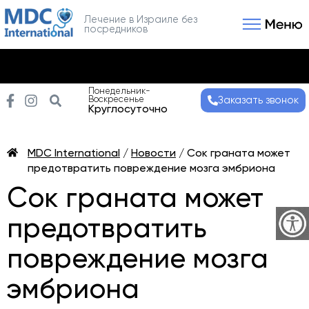
Лечение в Израиле без
посредников
Связаться с нами
Получить консультаци
Понедельник-
Воскресенье
Заказать звонок
Круглосуточно
MDC International
/
Новости
/
Сок граната может
предотвратить повреждение мозга эмбриона
Сок граната может
предотвратить
повреждение мозга
эмбриона