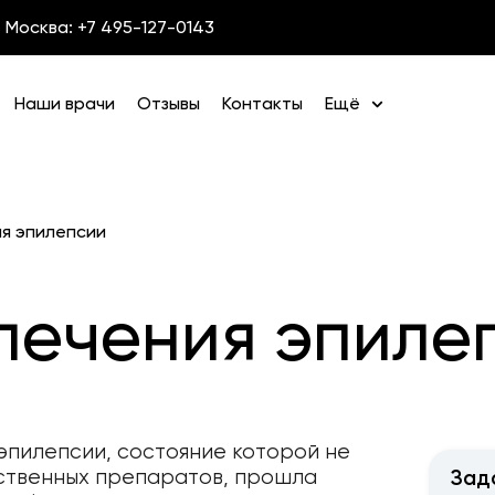
Москва: +7 495-127-0143
Наши врачи
Отзывы
Контакты
Ещё
ия эпилепсии
лечения эпиле
эпилепсии, состояние которой не
ственных препаратов, прошла
Зад