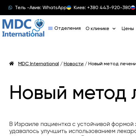
Тель -Авив: WhatsApp
Киев: +380 443-920-380
О клинике
Цены
MDC International
/
Новости
/
Новый метод лечен
Новый метод 
В Израиле пациентка с устойчивой формой 
удавалось улучшить использованием лекар