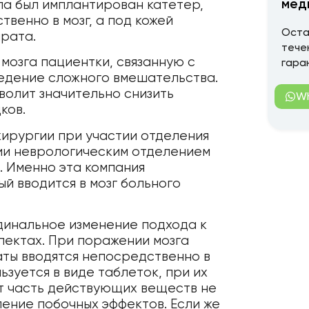
мед
па был имплантирован катетер,
венно в мозг, а под кожей
Оста
рата.
тече
 мозга пациентки, связанную с
гара
едение сложного вмешательства.
волит значительно снизить
W
ков.
ирургии при участии отделения
ии неврологическим отделением
c. Именно эта компания
й вводится в мозг больного
динальное изменение подхода к
пектах. При поражении мозга
ты вводятся непосредственно в
зуется в виде таблеток, при их
т часть действующих веществ не
ление побочных эффектов. Если же