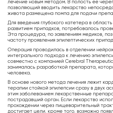
лечение новым методом. В полость ее чере
позволяющий вводить лекарство непосредст
живота размещена помпа для подачи препа
Для введения глубокого катетера в область
развитием припадков, потребовалось пров
Эта процедура, по заявлениям медиков, поз
частоту проявления эпилептических припад
Операция проводилась в отделении нейрох
интегрального подхода к лечению эпилепс
совместно с компанией Cerebral Therapeuti
занималась разработкой препарата, которы
человека.
В основе нового метода лечения лежит кар
терапии стойкой эпилепсии сразу в двух ас
этим заболеванием лекарственные препара
пострадавший орган. Если лекарство исполь
прохождении через пищеварительный трак
достигает цели, кроме того, возможно появ