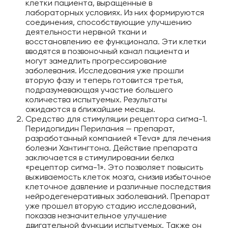
клетки пациента, выращенные в
лабораторных условиях. Из них формируются
соединения, способствующие улучшению
деятельности нервной ткани и
восстановлению ее функционала. Эти клетки
вводятся в позвоночный канал пациента и
могут замедлить прогрессирование
заболевания. Исследования уже прошли
вторую фазу и теперь готовится третья,
подразумевающая участие большего
количества испытуемых. Результаты
ожидаются в ближайшие месяцы.
Средство для стимуляции рецептора сигма-1.
Перидопидин Перилания — препарат,
разработанный компанией «Teva» для лечения
болезни Хантингтона. Действие препарата
заключается в стимулировании белка
«рецептор сигма-1». Это позволяет повысить
выживаемость клеток мозга, снизив избыточное
клеточное давление и различные последствия
нейродегенеративных заболеваний. Препарат
уже прошел вторую стадию исследований,
показав незначительное улучшение
двигательной функции испытуемых. Также он