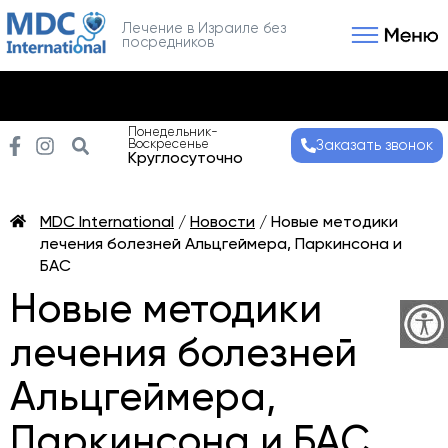
Лечение в Израиле без
посредников
Связаться с нами
Получить консультаци
Понедельник-
Воскресенье
Заказать звонок
Круглосуточно
MDC International
/
Новости
/
Новые методики
лечения болезней Альцгеймера, Паркинсона и
БАС
Новые методики
лечения болезней
Альцгеймера,
Паркинсона и БАС