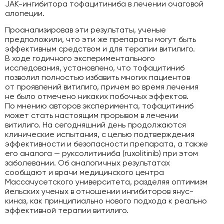
JAK-ингибитора тофацитиниба в лечении очаговой
алопеции.
Проанализировав эти результаты, ученые
предположили, что эти же препараты могут быть
эффективным средством и для терапии витилиго.
В ходе годичного экспериментального
исследования, установлено, что тофацитиниб
позволил полностью избавить многих пациентов
от проявлений витилиго, причем во время лечения
не было отмечено никаких побочных эффектов.
По мнению авторов эксперимента, тофацитиниб
может стать настоящим прорывом в лечении
витилиго. На сегодняшний день продолжаются
клинические испытания, с целью подтверждения
эффективности и безопасности препарата, а также
его аналога — руксолитиниба (ruxolitinib) при этом
заболевании. Об аналогичных результатах
сообщают и врачи медицинского центра
Массачусетского университета, разделяя оптимизм
йельских ученых в отношении ингибиторов янус-
киназ, как принципиально нового подхода к реально
эффективной терапии витилиго.