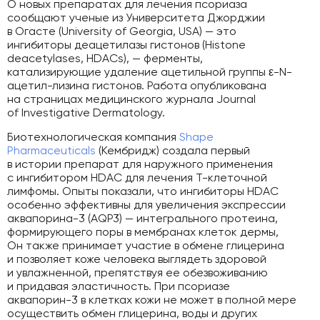
О новых препаратах для лечения псориаза
сообщают ученые из Университета Джорджии
в Огасте (University of Georgia, USA) — это
ингибиторы деацетилазы гистонов (Histone
deacetylases, HDACs), — ферменты,
катализирующие удаление ацетильной группы ε-N-
ацетил-лизина гистонов. Работа опубликована
на страницах медицинского журнала Journal
of Investigative Dermatology.
Биотехнологическая компания
Shape
Pharmaceuticals
(Кембридж) создала первый
в истории препарат для наружного применения
с ингибитором HDAC для лечения Т-клеточной
лимфомы. Опыты показали, что ингибиторы HDAC
особенно эффективны для увеличения экспрессии
аквапорина-3 (AQP3) — интегрального протеина,
формирующего поры в мембранах клеток дермы,
Он также принимает участие в обмене глицерина
и позволяет коже человека выглядеть здоровой
и увлажненной, препятствуя ее обезвоживанию
и придавая эластичность. При псориазе
аквапорин-3 в клетках кожи не может в полной мере
осуществить обмен глицерина, воды и других