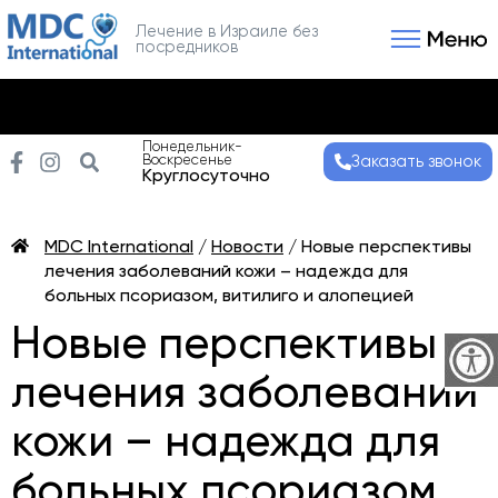
Лечение в Израиле без
посредников
Связаться с нами
Получить консультаци
Понедельник-
Воскресенье
Заказать звонок
Круглосуточно
MDC International
/
Новости
/
Новые перспективы
лечения заболеваний кожи – надежда для
больных псориазом, витилиго и алопецией
Новые перспективы
лечения заболеваний
кожи – надежда для
больных псориазом,