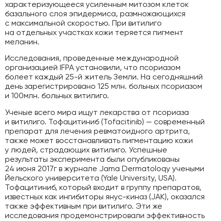
характеризующееся усиленным митозом клеток
базального слоя эпидермиса, размножающихся
с максимальной скоростью. При витилиго
на отдельных участках кожи теряется пигмент
меланин.
Исследования, проведенные международной
организацией IFPA установили, что псориазом
болеет каждый 25-й житель Земли. На сегодняшний
день зарегистрировано 125 млн. больных псориазом
и 100млн. больных витилиго.
Ученые всего мира ищут лекарства от псориаза
и витилиго. Тофацитиниб (Tofacitinib) — современный
препарат для лечения ревматоидного артрита,
также может восстанавливать пигментацию кожи
у людей, страдающих витилиго. Успешные
результаты эксперимента были опубликованы
24 июня 2017г в журнале Jama Dermatoloqy учеными
Йельского университета (Yale University, USA).
Тофацитиниб, который входит в группу препаратов,
известных как ингибиторы янус-киназ (JAK), оказался
также эффективным при витилиго. Эти же
исследования продемонстрировали эффективность