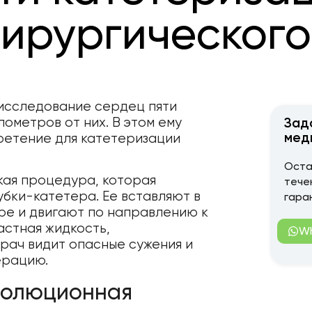
ирургического
исследование сердец пяти
ометров от них. В этом ему
Зад
мед
ретение для катетеризации
Оста
кая процедура, которая
тече
бки-катетера. Ее вставляют в
гара
ре и двигают по направлению к
астная жидкость,
W
рач видит опасные сужения и
ерацию.
волюционная