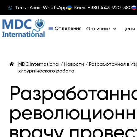
Тель -Авив: WhatsApp
Киев: +380 443-920-380
О клинике
Цены
MDC International
/
Новости
/
Разработанная в И
хирургического робота
Разработанна
революционна
врачу провес