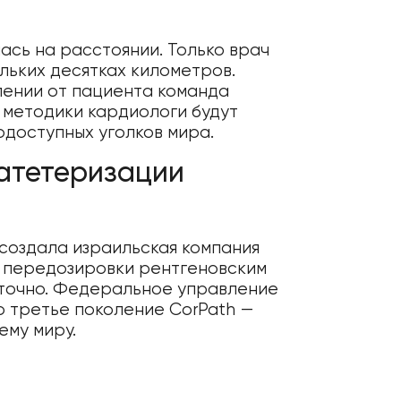
сь на расстоянии. Только врач
ольких десятках километров.
лении от пациента команда
 методики кардиологи будут
одоступных уголков мира.
катетеризации
создала израильская компания
т передозировки рентгеновским
 точно. Федеральное управление
 третье поколение CorPath —
ему миру.