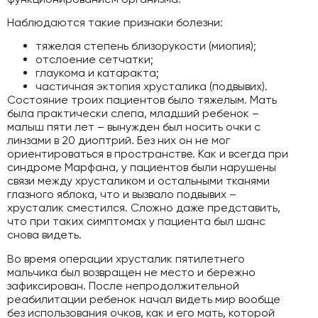
Наблюдаются такие признаки болезни:
тяжелая степень близорукости (миопия);
отслоение сетчатки;
глаукома и катаракта;
частичная эктопия хрусталика (подвывих).
Состояние троих пациентов было тяжелым. Мать
была практически слепа, младший ребенок –
малыш пяти лет – вынужден был носить очки с
линзами в 20 диоптрий. Без них он не мог
ориентироваться в пространстве. Как и всегда при
синдроме Марфана, у пациентов были нарушены
связи между хрусталиком и остальными тканями
глазного яблока, что и вызвало подвывих –
хрусталик сместился. Сложно даже представить,
что при таких симптомах у пациента был шанс
снова видеть.
Во время операции хрусталик пятилетнего
мальчика был возвращен не место и бережно
зафиксирован. После непродолжительной
реабилитации ребенок начал видеть мир вообще
без использования очков, как и его мать, которой