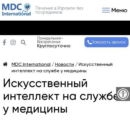
Лечение в Израиле без
посредников
Связаться с нами
Получить консультаци
Понедельник-
Воскресенье
Заказать звонок
Круглосуточно
MDC International
/
Новости
/
Искусственный
интеллект на службе у медицины
Искусственный
интеллект на службе
у медицины