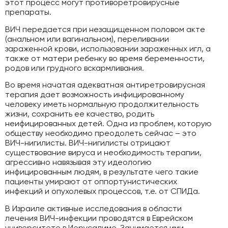
этот процесс могут противоретровирусные
препараты.
ВИЧ передается при незащищенном половом акте
(анальном или вагинальном), переливании
зараженной крови, использовании зараженных игл, а
также от матери ребенку во время беременности,
родов или грудного вскармливания.
Во время начатая адекватная антиретровирусная
терапия дает возможность инфицированному
человеку иметь нормальную продолжительность
жизни, сохранить ее качество, родить
неифицированных детей. Одна из проблем, которую
обществу необходимо преодолеть сейчас – это
ВИЧ-нигилисты. ВИЧ-нигилисты отрицают
существование вируса и необходимость терапии,
агрессивно навязывая эту идеологию
инфицированным людям, в результате чего такие
пациенты умирают от оппортунистических
инфекций и опухолевых процессов, т.е. от СПИДа.
В Израиле активные исследования в области
лечения ВИЧ-инфекции проводятся в Еврейском
университете в Иерусалиме. Занимается ими