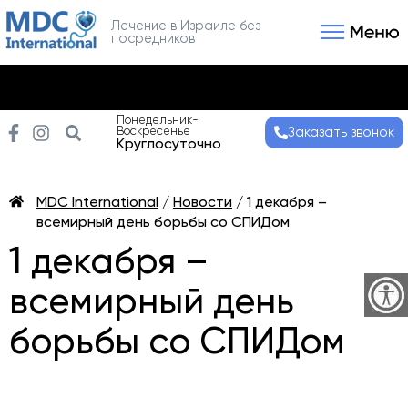
Лечение в Израиле без
посредников
Связаться с нами
Получить консультаци
Понедельник-
Воскресенье
Заказать звонок
Круглосуточно
MDC International
/
Новости
/
1 декабря –
всемирный день борьбы со СПИДом
1 декабря –
всемирный день
борьбы со СПИДом