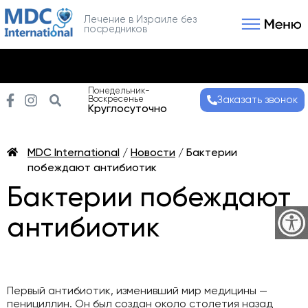
Лечение в Израиле без
посредников
Связаться с нами
Получить консультаци
Понедельник-
Воскресенье
Заказать звонок
Круглосуточно
MDC International
/
Новости
/
Бактерии
побеждают антибиотик
Бактерии побеждают
антибиотик
Первый антибиотик, изменивший мир медицины —
пенициллин. Он был создан около столетия назад